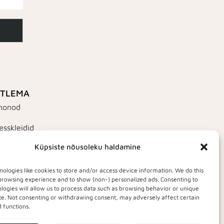
TLEMA
monod
esskleidid
Küpsiste nõusoleku haldamine
idid
sid ja sallid
ologies like cookies to store and/or access device information. We do this
browsing experience and to show (non-) personalized ads. Consenting to
logies will allow us to process data such as browsing behavior or unique
site. Not consenting or withdrawing consent, may adversely affect certain
 functions.