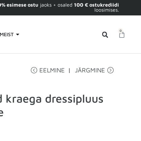
0% esimese ostu
jaoks + osaled
100 € ostukrediidi
loosimises.
0
MEIST
EELMINE
JÄRGMINE
 kraega dressipluus
e