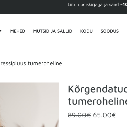
Liitu uudiskirjaga ja saad
–1
MEHED
MÜTSID JA SALLID
KODU
SOODUS
ressipluus tumeroheline
Kõrgendatud
tumerohelin
89.00
€
65.00
€