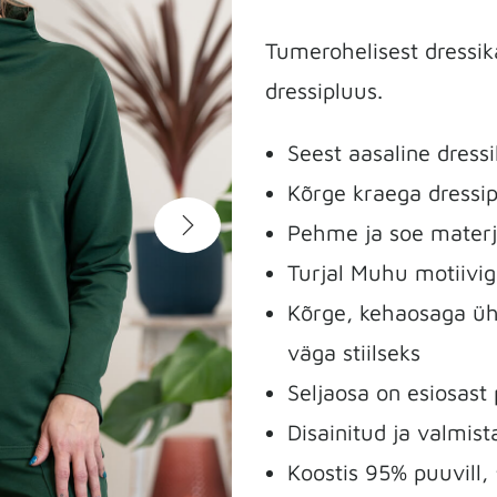
Tumerohelisest dressik
dressipluus.
Seest aasaline dress
Kõrge kraega dressi
Pehme ja soe materj
Turjal Muhu motiivi
Kõrge, kehaosaga üh
väga stiilseks
Seljaosa on esiosast
Disainitud ja valmi
Koostis 95% puuvill,