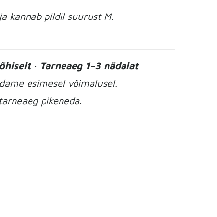
a kannab pildil suurust M.
hiselt · Tarneaeg 1–3 nädalat
adame esimesel võimalusel.
tarneaeg pikeneda.