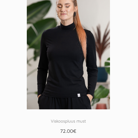
Viskoospluus must
72.00
€