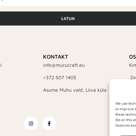
LIITUN
KONTAKT
OS
i
info@murucraft.eu
Ki
+372 507 1405
Dr
Asume Muhu vald, Liiva küla
Kle
Müt
We use techn
to improve 
these techno
IDs on this 
features and