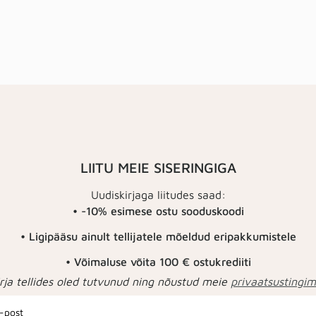
LIITU MEIE SISERINGIGA
Uudiskirjaga liitudes saad:
• -10% esimese ostu sooduskoodi
• Ligipääsu ainult tellijatele mõeldud eripakkumistele
• Võimaluse võita 100 € ostukrediiti
rja tellides oled tutvunud ning nõustud meie
privaatsustingi