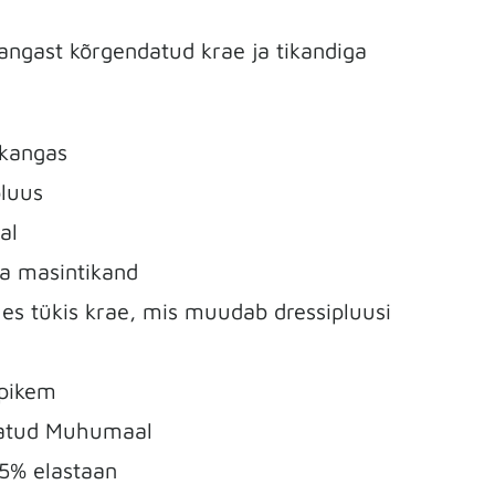
angast kõrgendatud krae ja tikandiga
ikangas
pluus
al
ga masintikand
es tükis krae, mis muudab dressipluusi
 pikem
statud Muhumaal
 5% elastaan