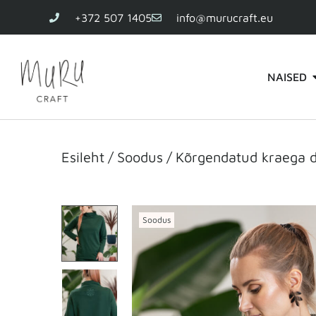
+372 507 1405
info@murucraft.eu
NAISED
Esileht
/
Soodus
/
Kõrgendatud kraega d
Soodus