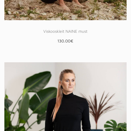
Viskooskleit NAINE must
130.00
€