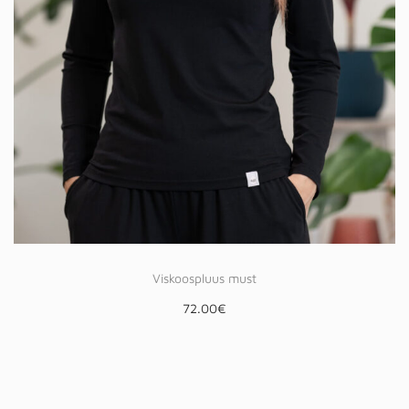
Viskoospluus must
72.00
€