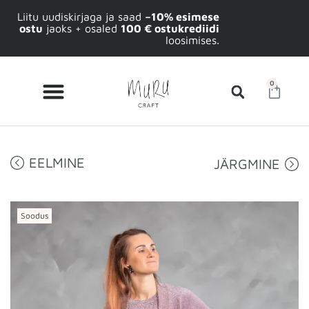
Liitu uudiskirjaga ja saad
–10% esimese
ostu
jaoks + osaled
100 € ostukrediidi
loosimises.
0
EELMINE
JÄRGMINE
Soodus