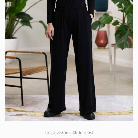
Laiad viskoospüksid must