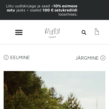
Liitu uudiskirjaga ja saad
–10% esimese
ostu
jaoks + osaled
100 € ostukrediidi
loosimises.
0
EELMINE
JÄRGMINE