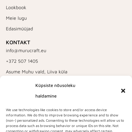
Lookbook
Meie lugu
Edasimüüjad
KONTAKT
info@murucraft.eu
+372 507 1405
Asume Muhu vald, Liiva küla
OSTLEMA
Küpsiste nõusoleku
Kimonod
haldamine
Dresskleidid
We use technologies like cookies to store and/or access device
Kleidid
information. We do this to improve browsing experience and to show
(non-) personalized ads. Consenting to these technologies will allow us to
Mütsid ja sallid
process data such as browsing behavior or unique IDs on this site. Not
consenting or withdrawing consent, may adversely affect certain