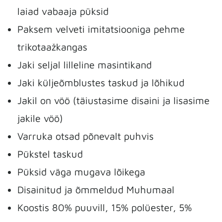
laiad vabaaja püksid
Paksem velveti imitatsiooniga pehme
trikotaažkangas
Jaki seljal lilleline masintikand
Jaki küljeõmblustes taskud ja lõhikud
Jakil on vöö (täiustasime disaini ja lisasime
jakile vöö)
Varruka otsad põnevalt puhvis
Pükstel taskud
Püksid väga mugava lõikega
Disainitud ja õmmeldud Muhumaal
Koostis 80% puuvill, 15% polüester, 5%