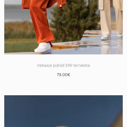
Vabaaja püksid EINI terrakota
79.00
€